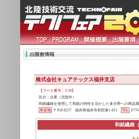
株式会社キュアテックス福井支店
【ブース番号：T-39】
区分：企業（北陸外）
和紙繊維を使用して和紙の特性を活かした多分野への商品
所在地
〒918-8237 福井県福井市和田東1-815
TEL
077
和紙繊維