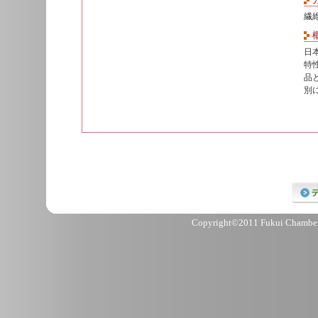
繊
日
特
品
別
Copyright©2011 Fukui Chamber 