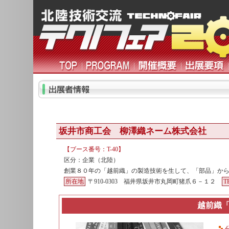
坂井市商工会 柳澤織ネーム株式会社
【ブース番号：T-40】
区分：企業（北陸）
創業８０年の「越前織」の製造技術を生して、「部品」か
所在地
〒910-0303 福井県坂井市丸岡町猪爪６－１２
T
越前織