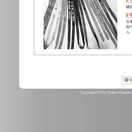
繊
企
版
ら
Copyright©2011 Fukui Chamber 